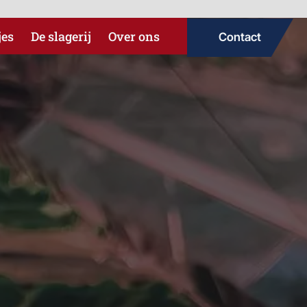
jes
De slagerij
Over ons
Contact