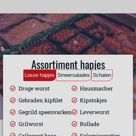
Assortiment hapjes
Losse hapjes
Smeersalades
Schalen
Droge worst
Hausmacher
Gebraden kipfilet
Kipstokjes
Gegrild speenvarken
Leverworst
Grilworst
Rollade
Grilworst kaas
Salamiworstjes